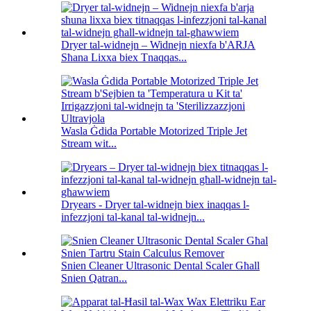
Dryer tal-widnejn – Widnejn niexfa b'ARJA
Sħana Lixxa biex Tnaqqas...
Wasla Ġdida Portable Motorized Triple Jet
Stream wit...
Dryears - Dryer tal-widnejn biex inaqqas l-
infezzjoni tal-kanal tal-widnejn...
Snien Cleaner Ultrasonic Dental Scaler Għall
Snien Qatran...