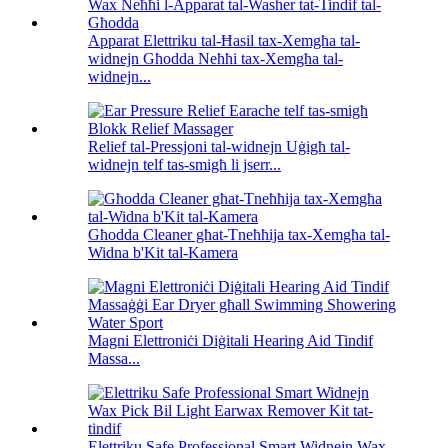
Apparat Elettriku tal-Ħasil ​​tax-Xemgħa tal-
widnejn Għodda Neħħi tax-Xemgħa tal-
widnejn...
Relief tal-Pressjoni tal-widnejn Uġigħ tal-
widnejn telf tas-smigħ li jserr...
Għodda Cleaner għat-Tneħħija tax-Xemgħa tal-
Widna b'Kit tal-Kamera
Magni Elettroniċi Diġitali Hearing Aid Tindif
Massa...
Elettriku Safe Professional Smart Widnejn Wax