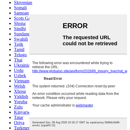
Slovenian
Somali
Samoan
Scots Gaelic
Shona
Sindhi
Sundanese
Swahili
Tajik
Tamil
Telugu
Thai
Ukrainian
Urdu
Uzbek
Vietnamese
Welsh
Xhosa
Yiddish
Yoruba
Zulu
Kinyarwanda
Tatar
Oriya
Turkmen