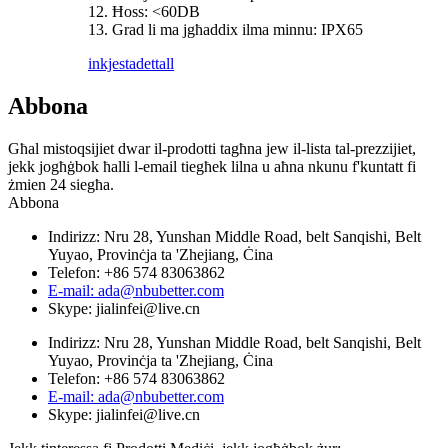
12. Ħoss: <60DB
13. Grad li ma jgħaddix ilma minnu: IPX65
inkjesta
dettall
Abbona
Għal mistoqsijiet dwar il-prodotti tagħna jew il-lista tal-prezzijiet,
jekk jogħġbok ħalli l-email tiegħek lilna u aħna nkunu f'kuntatt fi
żmien 24 siegħa.
Abbona
Indirizz: Nru 28, Yunshan Middle Road, belt Sanqishi, Belt
Yuyao, Provinċja ta 'Zhejiang, Ċina
Telefon: +86 574 83063862
E-mail: ada@nbubetter.com
Skype: jialinfei@live.cn
Indirizz: Nru 28, Yunshan Middle Road, belt Sanqishi, Belt
Yuyao, Provinċja ta 'Zhejiang, Ċina
Telefon: +86 574 83063862
E-mail: ada@nbubetter.com
Skype: jialinfei@live.cn