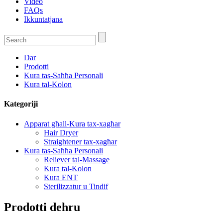
Video
FAQs
Ikkuntatjana
Dar
Prodotti
Kura tas-Saħħa Personali
Kura tal-Kolon
Kategoriji
Apparat għall-Kura tax-xagħar
Hair Dryer
Straightener tax-xagħar
Kura tas-Saħħa Personali
Reliever tal-Massage
Kura tal-Kolon
Kura ENT
Sterilizzatur u Tindif
Prodotti dehru