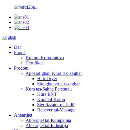
English
Dar
Fuqna
Kultura Korporattiva
Ċertifikat
Prodotti
Apparat għall-Kura tax-xagħar
Hair Dryer
Straightener tax-xagħar
Kura tas-Saħħa Personali
Kura ENT
Kura tal-Kolon
Sterilizzatur u Tindif
Reliever tal-Massage
Aħbarijiet
Aħbarijiet tal-Kumpanija
Aħbarijiet tal-Industrija