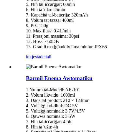
5. Ħin tal-iċċarġjar: 60min
6. Ħin ta 'użu: 25min
7. Kapaċità tal-batterija: 320mAh
8. Volum tat-tazza: 400ml
9. Piż: 150g
10. Max fluss: 0.4L/min
11. Pressjoni massima: 30psi
12. Ħoss: <60DB
13. Grad li ma jgħaddix ilma minnu: IPX65
inkjesta
dettall
Barmil Enema Awtomatiku
1.Numru tal-Mudell: AE-101
2. Volum likwidu: 1000ml
3. Daqs tal-prodott: 210 × 123mm
4. Vultaġġ tad-dħul: DC 5V
5. Vultaġġ nominali: 3.7V/4.5V
6. Qawwa nominali: 3.5W
7. Ħin tal-iċċarġjar: 4.5h
8. Ħin ta 'użu: 4h