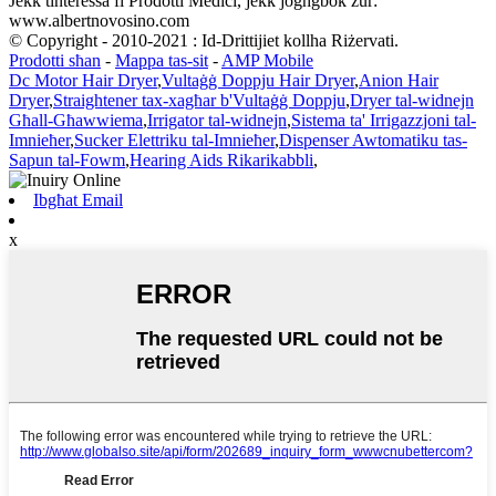
Jekk tinteressa fi Prodotti Mediċi, jekk jogħġbok żur:
www.albertnovosino.com
© Copyright - 2010-2021 : Id-Drittijiet kollha Riżervati.
Prodotti sħan
-
Mappa tas-sit
-
AMP Mobile
Dc Motor Hair Dryer
,
Vultaġġ Doppju Hair Dryer
,
Anion Hair
Dryer
,
Straightener tax-xagħar b'Vultaġġ Doppju
,
Dryer tal-widnejn
Għall-Għawwiema
,
Irrigator tal-widnejn
,
Sistema ta' Irrigazzjoni tal-
Imnieħer
,
Sucker Elettriku tal-Imnieħer
,
Dispenser Awtomatiku tas-
Sapun tal-Fowm
,
Hearing Aids Rikarikabbli
,
Ibgħat Email
x