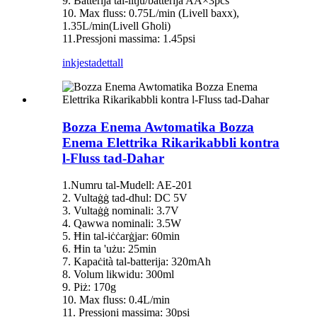
9. Batterija tal-litju/batterija AA×3pcs
10. Max fluss: 0.75L/min (Livell baxx),
1.35L/min(Livell Għoli)
11.Pressjoni massima: 1.45psi
inkjesta
dettall
Bozza Enema Awtomatika Bozza
Enema Elettrika Rikarikabbli kontra
l-Fluss tad-Dahar
1.Numru tal-Mudell: AE-201
2. Vultaġġ tad-dħul: DC 5V
3. Vultaġġ nominali: 3.7V
4. Qawwa nominali: 3.5W
5. Ħin tal-iċċarġjar: 60min
6. Ħin ta 'użu: 25min
7. Kapaċità tal-batterija: 320mAh
8. Volum likwidu: 300ml
9. Piż: 170g
10. Max fluss: 0.4L/min
11. Pressjoni massima: 30psi