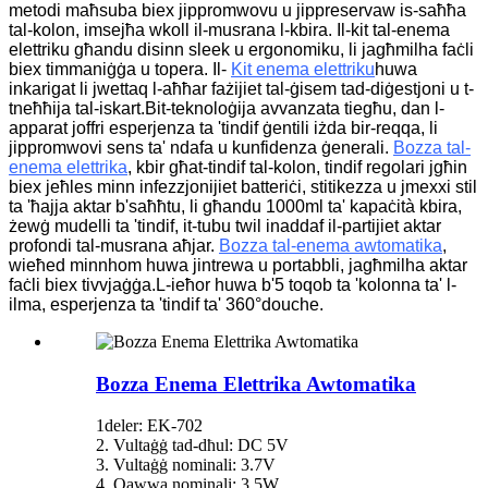
metodi maħsuba biex jippromwovu u jippreservaw is-saħħa
tal-kolon, imsejħa wkoll il-musrana l-kbira. Il-kit tal-enema
elettriku għandu disinn sleek u ergonomiku, li jagħmilha faċli
biex timmaniġġa u topera.
Il-
Kit enema elettriku
huwa
inkarigat li jwettaq l-aħħar fażijiet tal-ġisem tad-diġestjoni u t-
tneħħija tal-iskart.Bit-teknoloġija avvanzata tiegħu, dan l-
apparat joffri esperjenza ta 'tindif ġentili iżda bir-reqqa, li
jippromwovi sens ta' ndafa u kunfidenza ġenerali.
Bozza tal-
enema elettrika
, kbir għat-tindif tal-kolon, tindif regolari jgħin
biex jeħles minn infezzjonijiet batteriċi, stitikezza u jmexxi stil
ta 'ħajja aktar b'saħħtu, li għandu 1000ml ta' kapaċità kbira,
żewġ mudelli ta 'tindif, it-tubu twil inaddaf il-partijiet aktar
profondi tal-musrana aħjar.
Bozza tal-enema awtomatika
,
wieħed minnhom huwa jintrewa u portabbli, jagħmilha aktar
faċli biex tivvjaġġa.L-ieħor huwa b'5 toqob ta 'kolonna ta' l-
ilma, esperjenza ta 'tindif ta' 360°douche.
Bozza Enema Elettrika Awtomatika
1deler: EK-702
2. Vultaġġ tad-dħul: DC 5V
3. Vultaġġ nominali: 3.7V
4. Qawwa nominali: 3.5W