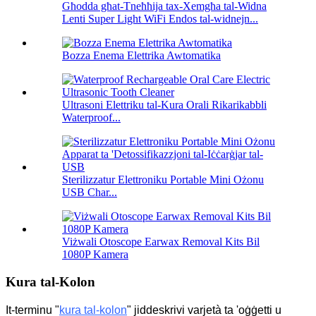
Għodda għat-Tneħħija tax-Xemgħa tal-Widna
Lenti Super Light WiFi Endos tal-widnejn...
Bozza Enema Elettrika Awtomatika
Ultrasoni Elettriku tal-Kura Orali Rikarikabbli
Waterproof...
Sterilizzatur Elettroniku Portable Mini Ożonu
USB Char...
Viżwali Otoscope Earwax Removal Kits Bil
1080P Kamera
Kura tal-Kolon
It-terminu "
kura tal-kolon
" jiddeskrivi varjetà ta 'oġġetti u