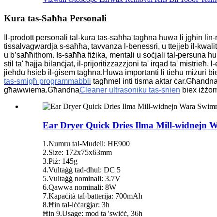
Kura tas-Saħħa Personali
Il-prodott personali tal-kura tas-saħħa tagħna huwa li jgħin lin
tissalvagwardja s-saħħa, tavvanza l-benessri, u ttejjeb il-kwalità 
u b’saħħithom.
Is-saħħa fiżika, mentali u soċjali tal-persuna hum
stil ta' ħajja bilanċjat, il-prijoritizzazzjoni ta' irqad ta' mistrie
jieħdu ħsieb il-ġisem tagħna.Huwa importanti li tieħu miżuri 
tas-smigħ programmabbli
tagħmel inti tisma aktar ċar.Għandn
għawwiema.Għandna
Cleaner ultrasoniku tas-snien
biex iżżom
Ear Dryer Quick Dries Ilma Mill-widnejn 
1.Numru tal-Mudell: HE900
2.Size: 172x75x63mm
3.Piż: 145g
4.Vultaġġ tad-dħul: DC 5
5.Vultaġġ nominali: 3.7V
6.Qawwa nominali: 8W
7.Kapaċità tal-batterija: 700mAh
8.Ħin tal-iċċarġjar: 3h
Ħin 9.Usage: mod ta 'swiċċ, 36h