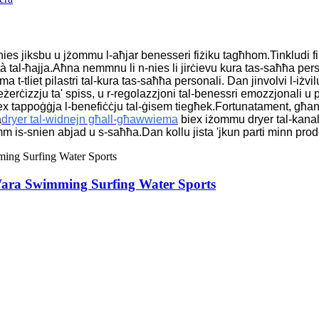
-nies jiksbu u jżommu l-aħjar benesseri fiżiku tagħhom.Tinkludi fi
tal-ħajja.Aħna nemmnu li n-nies li jirċievu kura tas-saħħa personali
a t-tliet pilastri tal-kura tas-saħħa personali.
Dan jinvolvi l-iżvil
ħ, l-eżerċizzju ta' spiss, u r-regolazzjoni tal-benessri emozzjonali u
biex tappoġġja l-benefiċċju tal-ġisem tiegħek.Fortunatament, għa
a
dryer tal-widnejn għall-għawwiema
biex iżommu dryer tal-kanal t
m is-snien abjad u s-saħħa.Dan kollu jista 'jkun parti minn prod
Wara Swimming Surfing Water Sports