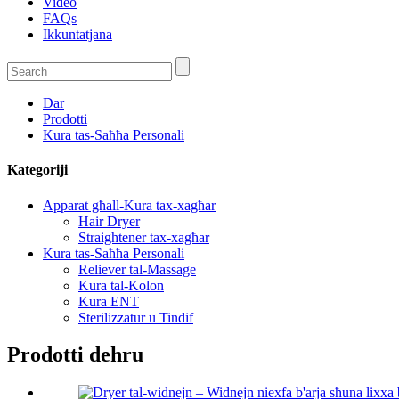
Video
FAQs
Ikkuntatjana
Dar
Prodotti
Kura tas-Saħħa Personali
Kategoriji
Apparat għall-Kura tax-xagħar
Hair Dryer
Straightener tax-xagħar
Kura tas-Saħħa Personali
Reliever tal-Massage
Kura tal-Kolon
Kura ENT
Sterilizzatur u Tindif
Prodotti dehru