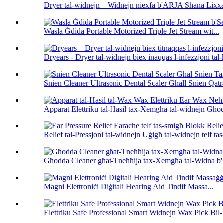
Dryer tal-widnejn – Widnejn niexfa b'ARJA Sħana Lixxa
Wasla Ġdida Portable Motorized Triple Jet Stream wit...
Dryears - Dryer tal-widnejn biex inaqqas l-infezzjoni tal-
Snien Cleaner Ultrasonic Dental Scaler Għall Snien Qatra
Apparat Elettriku tal-Ħasil ​​tax-Xemgħa tal-widnejn Għ
Relief tal-Pressjoni tal-widnejn Uġigħ tal-widnejn telf tas-
Għodda Cleaner għat-Tneħħija tax-Xemgħa tal-Widna b'
Magni Elettroniċi Diġitali Hearing Aid Tindif Massa...
Elettriku Safe Professional Smart Widnejn Wax Pick Bil-