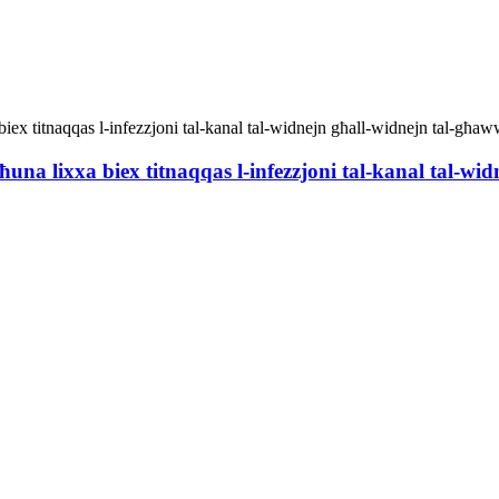
ħuna lixxa biex titnaqqas l-infezzjoni tal-kanal tal-w