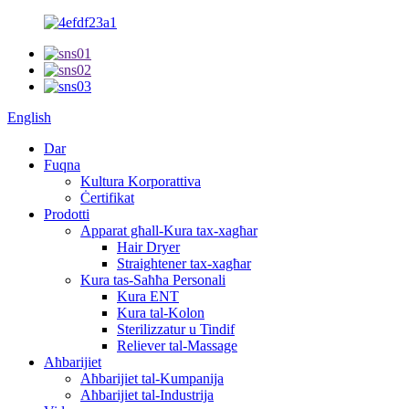
English
Dar
Fuqna
Kultura Korporattiva
Ċertifikat
Prodotti
Apparat għall-Kura tax-xagħar
Hair Dryer
Straightener tax-xagħar
Kura tas-Saħħa Personali
Kura ENT
Kura tal-Kolon
Sterilizzatur u Tindif
Reliever tal-Massage
Aħbarijiet
Aħbarijiet tal-Kumpanija
Aħbarijiet tal-Industrija