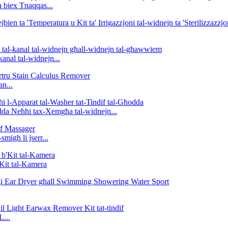
 biex Tnaqqas...
kanal tal-widnejn...
n...
odda Neħħi tax-Xemgħa tal-widnejn...
smigħ li jserr...
Kit tal-Kamera
L...