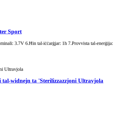
ter Sport
li: 3.7V 6.Ħin tal-iċċarġjar: 1h 7.Provvista tal-enerġija:
tal-widnejn ta 'Sterilizzazzjoni Ultravjola