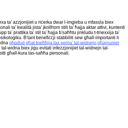
rxa ta’ azzjonijiet u riċerka dwar l-imgieba u mfassla biex
 ta’ kwalità jista’ jkollhom stili ta’ ħajja aktar attivi, kuntenti
upp ta' prattika ta' stil ta' ħajja b'saħħtu jinkludu t-tmexxija ta'
 psikoloġiku.
B'tant benefiċċji stabbiliti sew għall-importanti li
ndna
għodod għat-tneħħija tax-xema' tal-widnejn
,
għajnuniet
al-widna biex jiġu evitati infezzjonijiet tal-widnejn tal-
otti għall-kura tas-saħħa personali.