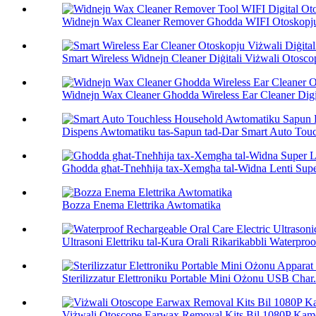
Widnejn Wax Cleaner Remover Għodda WIFI Otoskopju D
Smart Wireless Widnejn Cleaner Diġitali Viżwali Otoscop
Widnejn Wax Cleaner Għodda Wireless Ear Cleaner Digit
Dispens Awtomatiku tas-Sapun tad-Dar Smart Auto Touch
Għodda għat-Tneħħija tax-Xemgħa tal-Widna Lenti Super
Bozza Enema Elettrika Awtomatika
Ultrasoni Elettriku tal-Kura Orali Rikarikabbli Waterproof
Sterilizzatur Elettroniku Portable Mini Ożonu USB Char.
Viżwali Otoscope Earwax Removal Kits Bil 1080P Kam