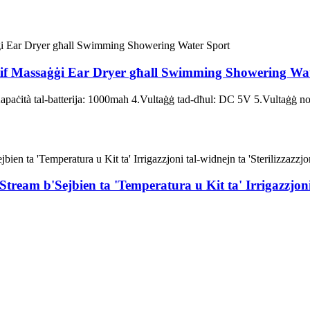
ndif Massaġġi Ear Dryer għall Swimming Showering Wa
tà tal-batterija: 1000mah 4.Vultaġġ tad-dħul: DC 5V 5.Vultaġġ nomina
ream b'Sejbien ta 'Temperatura u Kit ta' Irrigazzjoni 