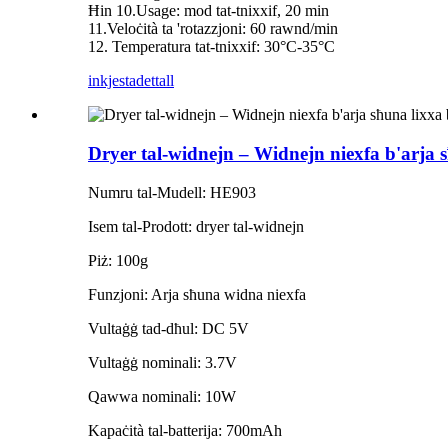
Ħin 10.Usage: mod tat-tnixxif, 20 min
11.Veloċità ta 'rotazzjoni: 60 rawnd/min
12. Temperatura tat-tnixxif: 30°C-35°C
inkjesta
dettall
Dryer tal-widnejn – Widnejn niexfa b'arja s
Numru tal-Mudell: HE903
Isem tal-Prodott: dryer tal-widnejn
Piż: 100g
Funzjoni: Arja sħuna widna niexfa
Vultaġġ tad-dħul: DC 5V
Vultaġġ nominali: 3.7V
Qawwa nominali: 10W
Kapaċità tal-batterija: 700mAh