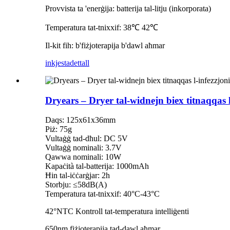
Provvista ta 'enerġija: batterija tal-litju (inkorporata)
Temperatura tat-tnixxif: 38℃ 42℃
Il-kit fih: b'fiżjoterapija b'dawl aħmar
inkjesta
dettall
Dryears – Dryer tal-widnejn biex titnaqqas 
Daqs: 125x61x36mm
Piż: 75g
Vultaġġ tad-dħul: DC 5V
Vultaġġ nominali: 3.7V
Qawwa nominali: 10W
Kapaċità tal-batterija: 1000mAh
Ħin tal-iċċarġjar: 2h
Storbju: ≤58dB(A)
Temperatura tat-tnixxif: 40°C-43°C
42°NTC Kontroll tat-temperatura intelliġenti
650nm fiżjoterapija tad-dawl aħmar