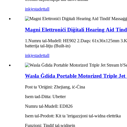
inkjesta
dettall
Magni Elettroniċi Diġitali Hearing Aid Ti
1.Numru tal-Mudell: HE902 2.Daqs: 61x36x125mm 3.Kapaċi
batterija tal-litju (Built-in)
inkjesta
dettall
Wasla Ġdida Portable Motorized Triple Jet St
Post ta 'Oriġini: Zhejiang, iċ-Ċina
Isem tad-Ditta: Ubetter
Numru tal-Mudell: ED826
Isem tal-Prodott: Kit ta 'irrigazzjoni tal-widna elettrika
Funzjoni: Tindif tal-widnejn