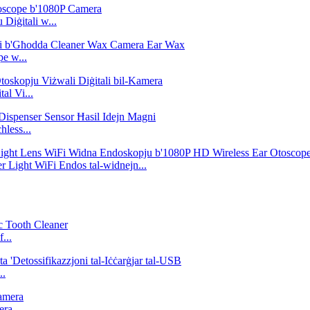
iġitali w...
e w...
al Vi...
less...
 Light WiFi Endos tal-widnejn...
...
..
era